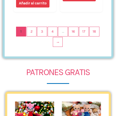
Añadir al carrito
1
2
3
4
…
16
17
18
→
PATRONES GRATIS