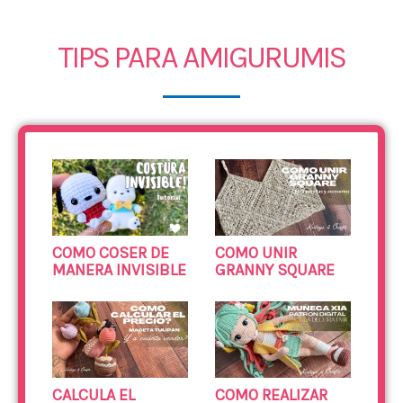
TIPS PARA AMIGURUMIS
COMO COSER DE
COMO UNIR
MANERA INVISIBLE
GRANNY SQUARE
CALCULA EL
COMO REALIZAR