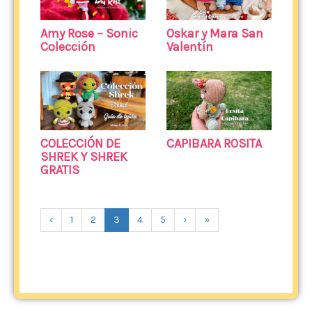
Amy Rose – Sonic
Oskar y Mara San
Colección
Valentín
COLECCIÓN DE
CAPIBARA ROSITA
SHREK Y SHREK
GRATIS
‹
1
2
3
4
5
›
»