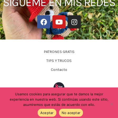
SÍGUEME EN MIS REDES
F
Y
I
a
o
n
c
u
s
e
t
t
b
u
a
o
b
g
PATRONES GRATIS
o
e
r
TIPS Y TRUCOS
k
a
m
Contacto
Usamos cookies para asegurar que te damos la mejor
experiencia en nuestra web. Si continúas usando este sitio,
asumiremos que estás de acuerdo con ello.
Knitoys & Crafts
Aceptar
No aceptar