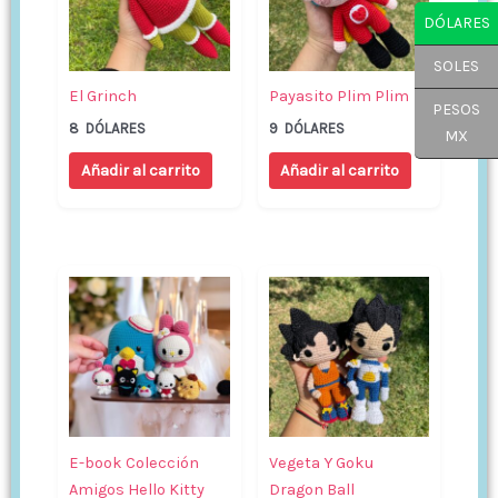
DÓLARES
SOLES
El Grinch
Payasito Plim Plim
PESOS
8
DÓLARES
9
DÓLARES
MX
Añadir al carrito
Añadir al carrito
E-book Colección
Vegeta Y Goku
Amigos Hello Kitty
Dragon Ball