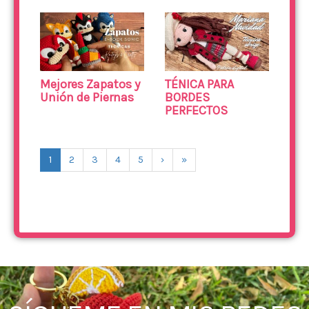
Mejores Zapatos y
TÉNICA PARA
Unión de Piernas
BORDES
PERFECTOS
1
2
3
4
5
›
»