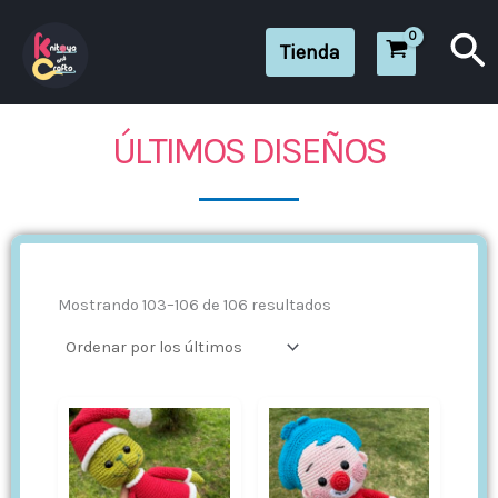
Ir
Bu
al
Tienda
contenido
ÚLTIMOS DISEÑOS
Ordenado
por
los
últimos
Mostrando 103–106 de 106 resultados