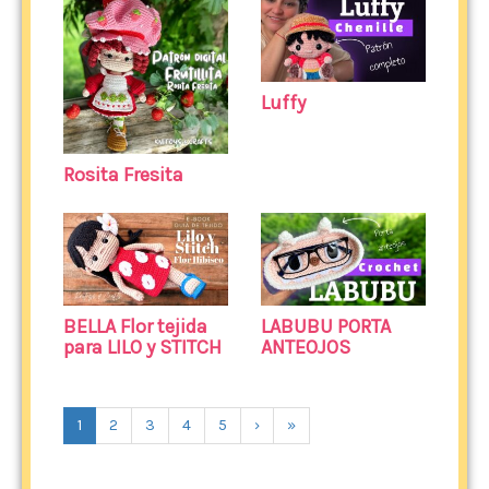
Luffy
Rosita Fresita
BELLA Flor tejida
LABUBU PORTA
para LILO y STITCH
ANTEOJOS
1
2
3
4
5
›
»