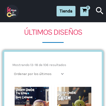
Ir
Bu
al
Tienda
contenido
ÚLTIMOS DISEÑOS
Ordenado
por
los
últimos
Mostrando 13–18 de 106 resultados