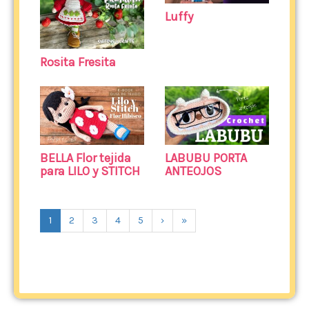
Luffy
Rosita Fresita
BELLA Flor tejida
LABUBU PORTA
para LILO y STITCH
ANTEOJOS
1
2
3
4
5
›
»