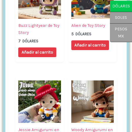
DÓLARES
SOLES
Buzz Lightyear de Toy
Alien de Toy Story
PESOS
Story
5
DÓLARES
MX
7
DÓLARES
Añadir al carrito
Añadir al carrito
Jessie Amigurumi en
Woody Amigurumi en