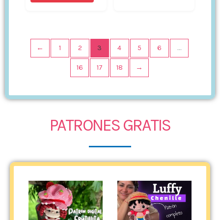
←
1
2
3
4
5
6
…
16
17
18
→
PATRONES GRATIS