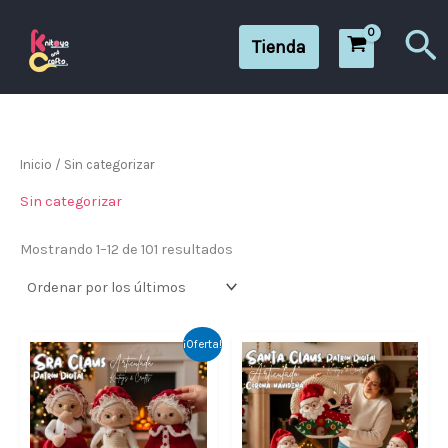
Ordenado
Ir
por
Bu
los
al
Tienda
últimos
contenido
Inicio
/ Sin categorizar
Sin categorizar
Mostrando 1–12 de 101 resultados
El
El
¡Oferta!
precio
precio
original
actual
era:
es:
12
10
DÓLARES.
DÓLARES.