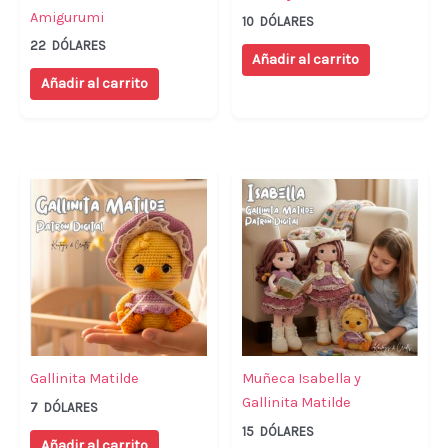
Amigurumi
10
DÓLARES
22
DÓLARES
Añadir al carrito
Añadir al carrito
Gallinita Matilde
Muñeca Isabella y
Gallinita Matilde
7
DÓLARES
15
DÓLARES
Añadir al carrito