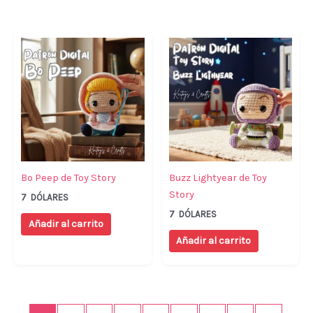
Bo Peep de Toy Story
Buzz Lightyear de Toy
Story
7
DÓLARES
7
DÓLARES
Añadir al carrito
Añadir al carrito