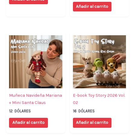
Añadir al carrito
Muñeca Navideña Mariana
E-book Toy Story 2026 Vol.
+ Mini Santa Claus
02
12
DÓLARES
16
DÓLARES
Añadir al carrito
Añadir al carrito