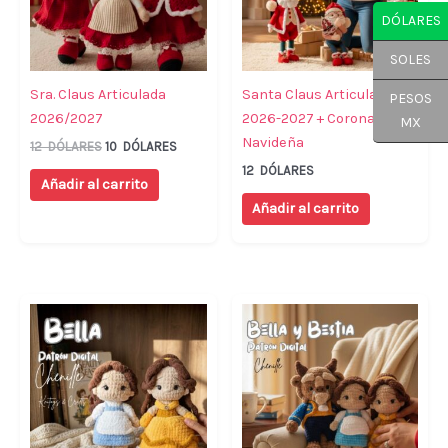
DÓLARES
SOLES
Sra. Claus Articulada
Santa Claus Articulado
PESOS
2026/2027
2026-2027 + Corona
MX
Navideña
12
DÓLARES
10
DÓLARES
12
DÓLARES
Añadir al carrito
Añadir al carrito