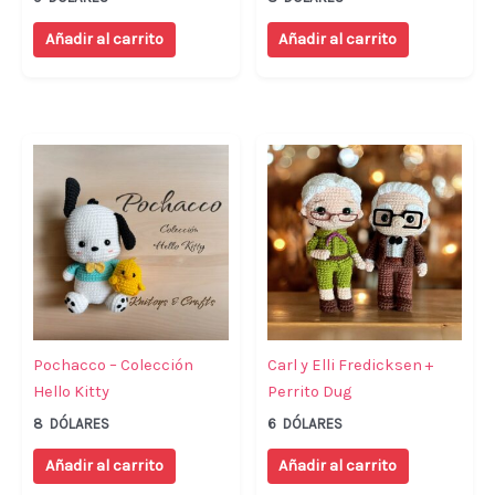
Añadir al carrito
Añadir al carrito
Pochacco – Colección
Carl y Elli Fredicksen +
Hello Kitty
Perrito Dug
8
DÓLARES
6
DÓLARES
Añadir al carrito
Añadir al carrito