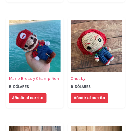
Mario Bross y Champiñón
Chucky
8
DÓLARES
9
DÓLARES
Añadir al carrito
Añadir al carrito