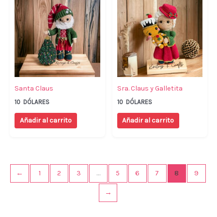
Santa Claus
Sra. Claus y Galletita
10
DÓLARES
10
DÓLARES
Añadir al carrito
Añadir al carrito
←
1
2
3
…
5
6
7
8
9
→