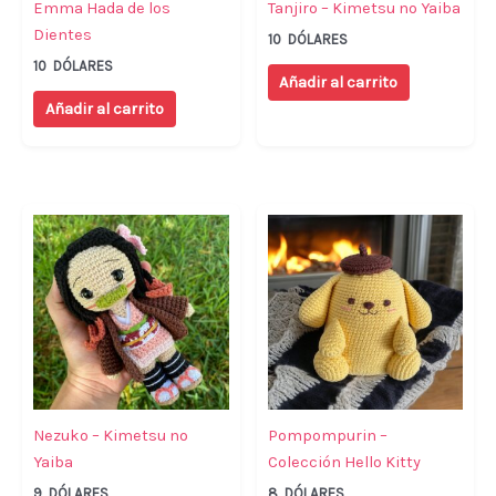
Emma Hada de los
Tanjiro – Kimetsu no Yaiba
Dientes
10
DÓLARES
10
DÓLARES
Añadir al carrito
Añadir al carrito
Nezuko – Kimetsu no
Pompompurin –
Yaiba
Colección Hello Kitty
9
DÓLARES
8
DÓLARES