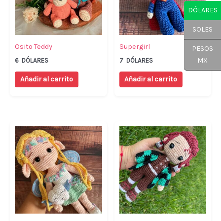
DÓLARES
SOLES
Osito Teddy
Supergirl
PESOS
MX
6
DÓLARES
7
DÓLARES
Añadir al carrito
Añadir al carrito