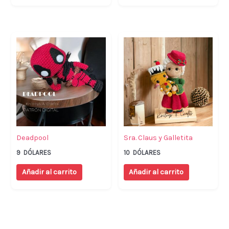
Deadpool
Sra. Claus y Galletita
9
DÓLARES
10
DÓLARES
Añadir al carrito
Añadir al carrito