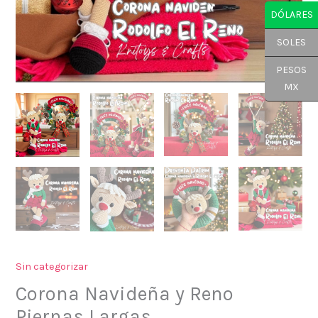
DÓLARES
SOLES
PESOS
MX
Sin categorizar
Corona Navideña y Reno
Piernas Largas