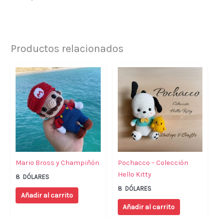
Productos relacionados
Mario Bross y Champiñón
Pochacco – Colección
Hello Kitty
8
DÓLARES
8
DÓLARES
Añadir al carrito
Añadir al carrito