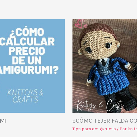
UMI
¿CÓMO TEJER FALDA C
Tips para amigurumis
/ Por
knit