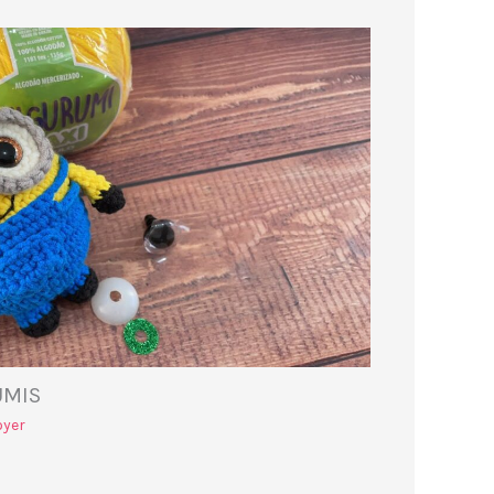
UMIS
oyer