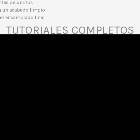
tes de unirlos
on un acabado limpio
 el ensamblado final
TUTORIALES COMPLETOS