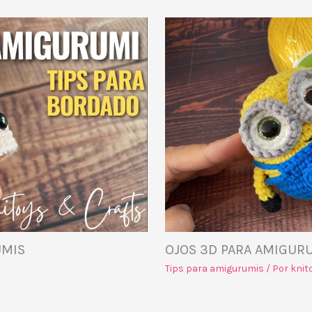
UMIS
OJOS 3D PARA AMIGUR
Tips para amigurumis
/ Por
knit